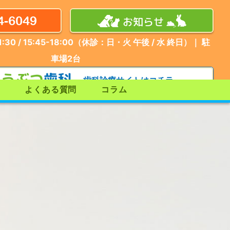
4-6049
お知らせ
:30 / 15:45-18:00（休診：日・火 午後 / 水 終日）｜ 駐
車場
2
台
歯科診療サイトはコチラ
集
よくある質問
コラム