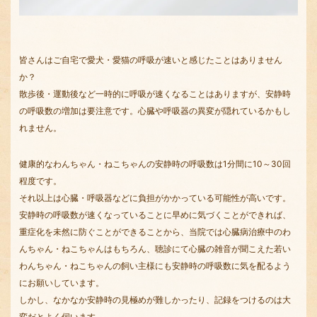
皆さんはご自宅で愛犬・愛猫の呼吸が速いと感じたことはありません
か？
散歩後・運動後など一時的に呼吸が速くなることはありますが、安静時
の呼吸数の増加は要注意です。心臓や呼吸器の異変が隠れているかもし
れません。
健康的なわんちゃん・ねこちゃんの安静時の呼吸数は1分間に10～30回
程度です。
それ以上は心臓・呼吸器などに負担がかかっている可能性が高いです。
安静時の呼吸数が速くなっていることに早めに気づくことができれば、
重症化を未然に防ぐことができることから、当院では心臓病治療中のわ
んちゃん・ねこちゃんはもちろん、聴診にて心臓の雑音が聞こえた若い
わんちゃん・ねこちゃんの飼い主様にも安静時の呼吸数に気を配るよう
にお願いしています。
しかし、なかなか安静時の見極めが難しかったり、記録をつけるのは大
変だとよく伺います。