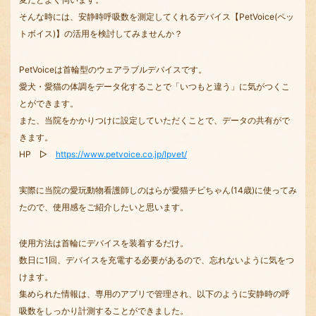
そんな時には、安静時呼吸数を測定してくれるデバイス【PetVoice(ペッ
トボイス)】の活用を検討してみませんか？
PetVoiceは首輪型のウェアラブルデバイスです。
愛犬・愛猫の体調をデータ化することで「いつもと違う」に気がつくこ
とができます。
また、当院をかかりつけに設定していただくことで、データの共有がで
きます。
HP ▷
https://www.petvoice.co.jp/lpvet/
実際に当院の愛玩動物看護師しのはらが愛猫チビちゃん(14歳)に使ってみ
たので、使用感をご紹介したいと思います。
使用方法は首輪にデバイスを装着するだけ。
数日に1回、デバイスを充電する必要があるので、忘れないように気をつ
けます。
集められた情報は、専用のアプリで管理され、以下のように安静時の呼
吸数をしっかり計測することができました。