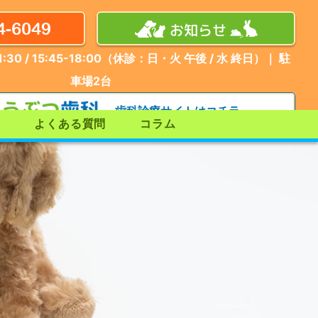
4-6049
お知らせ
:30 / 15:45-18:00（休診：日・火 午後 / 水 終日）｜ 駐
車場
2
台
歯科診療サイトはコチラ
集
よくある質問
コラム