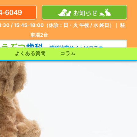
4-6049
お知らせ
:30 / 15:45-18:00（休診：日・火 午後 / 水 終日）｜ 駐
車場
2
台
歯科診療サイトはコチラ
集
よくある質問
コラム